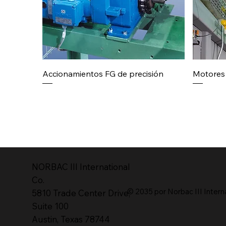
Accionamientos FG de precisión
Motores 
NORBAC lll International
Co.
© 2035 por Norbac III Intern
5810 Trade Center Drive,
Suite 100
Austin, Texas 78744