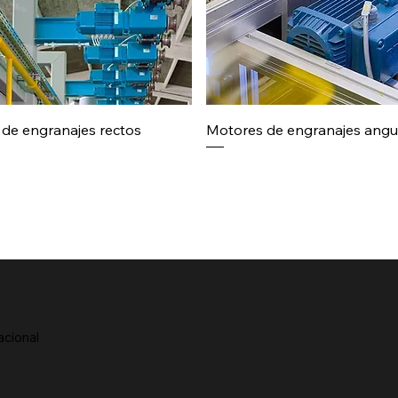
de engranajes rectos
Motores de engranajes angu
acional