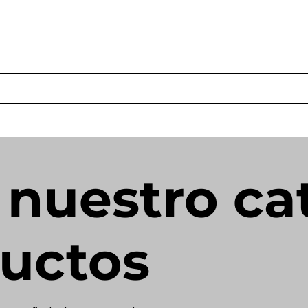
s
Productos
Casos Prácticos
Acerca de Norbac
Cont
 nuestro ca
uctos