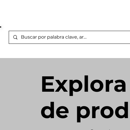
Marcas Representada
Inicio
/
Category Page
Explora
de prod