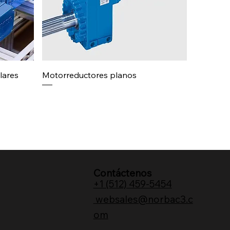
lares
Motorreductores planos
Contáctenos
+1 (512) 459-5454
websales@norbac3.c
om