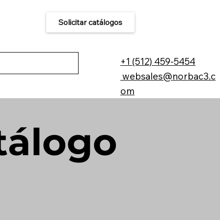
Solicitar catálogos
áctenos
+1 (512) 459-5454
websales@norbac3.c
om
tálogo