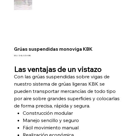
Grúas suspendidas monoviga KBK
SKU
SKU:
D-GL-S-SV-KBK
D-
GL-
S-
Las ventajas de un vistazo
SV-
KBK
Con las grúas suspendidas sobre vigas de
nuestro sistema de grúas ligeras KBK se
pueden transportar mercancías de todo tipo
por aire sobre grandes superficies y colocarlas
de forma precisa, rápida y segura.
Construcción modular
Manejo sencillo y seguro
Fácil movimiento manual
Realización económica