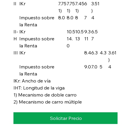
II
lKr
7.75
7.75
7.45
6
3.51
1)
1)
1)
)
Impuesto sobre
8.0
8.0
8
7
4
la Renta
II-
lKr
10.5
10.5
9.3
6.5
H
Impuesto sobre
14.
13
11
7
la Renta
0
III
lKr
8.4
6.3
4.3
3.61
)
Impuesto sobre
9.0
7.0
5
4
la Renta
lKr: Ancho de vía
IHT: Longitud de la viga
1) Mecanismo de doble carro
2) Mecanismo de carro múltiple
Solicitar Precio