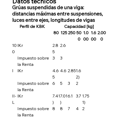
Datos técnicos
Grúas suspendidas de una viga:
distancias máximas entre suspensiones,
luces entre ejes, longitudes de vigas
Perfil de KBK
Capacidad [kg]
80
125
250
50
1.0
1.6
2.00
0
00
00
0
10
lKr
2.8
2.6
0
5
Impuesto sobre
3
3
la Renta
I
lKr
4.6
4.6
2.85
1.6
5
2)
Impuesto sobre
6
5
3
2
la Renta
II-
lKr
7.41
7.01
6.1
3.7
1.75
L
)
)
1)
Impuesto sobre
8
8
7
4
2
la Renta