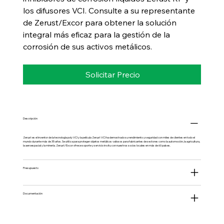
los difusores VCI. Consulte a su representante
de Zerust/Excor para obtener la solución
integral más eficaz para la gestión de la
corrosión de sus activos metálicos.
Solicitar Precio
Descripción
Zerust es el inventor de la tecnología poly VCI y la película Zerust VCI ha demostrado su rendimiento y seguridad con miles de clientes en todo el
mundo durante más de 35 años. Se utiliza para proteger objetos metálicos valiosos para fabricantes de sectores como la automoción, la agricultura,
la aeroespacial y la minería. Zerust/Excor ofrece soporte y servicio in situ con nuestros socios locales en más de 60 países.
Presupuesto
Documentación