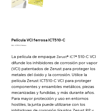
Película VCI ferrosa ICT510-C
SKU
SKU:
ICT510-C-Ferroso
ICT510-
C-
Ferroso
La película de empaque
510-C VCI
Zerust®
ICT®
difunde los inhibidores de corrosión por vapor
(VCI) patentados de Zerust para proteger los
metales del óxido y la corrosión. Utilice la
película Zerust ICT510-C VCI para proteger
componentes y ensambles metálicos, piezas
mecanizadas y fundidas, y más durante años.
Para mayor protección y uso en entornos
hostiles, la junta puede utilizarse con los
inhibidores de corrosión líquidos Zerust RP y