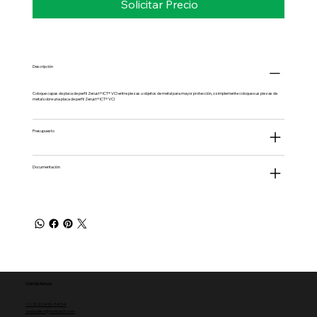
Solicitar Precio
Descripción
Coloque capas de placa de perfil Zerust® ICT® VCI entre piezas u objetos de metal para mayor protección, o simplemente coloque sus piezas de
metal sobre una placa de perfil Zerust® ICT® VCI
Presupuesto
Documentación
Contáctenos
+1 (512) 459-5454
websales@norbac3.com