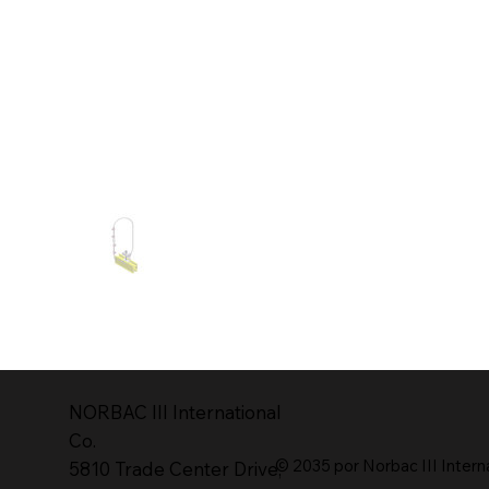
NORBAC lll International
Co.
© 2035 por Norbac III Intern
5810 Trade Center Drive,