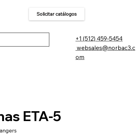
Solicitar catálogos
áctenos
+1 (512) 459-5454
websales@norbac3.c
om
has ETA-5
angers