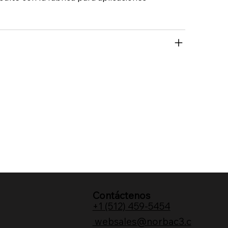
Contáctenos
+1 (512) 459-5454
websales@norbac3.c