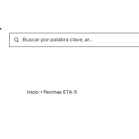
Marcas Representada
Inicio
/
Product Page
Inicio
>
Perchas ETA-5