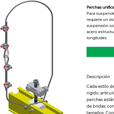
Hangers
Perchas unifi
Para suspender
requiere un si
suspensión son
acero estructu
longitudes.
Descripción
Cada estilo d
rígido, articu
perchas están
de bridas; co
tamaños. Cons