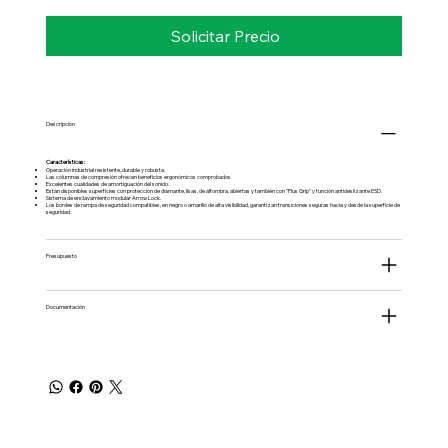
Solicitar Precio
Descripción
Características:
Operación industrial resistente, durable y robusta.
Las columnas de compresión ofrecen beneficios ergonómicos comprobados
Excelentes cualidades de amortiguación del sonido.
Están disponibles superficies con protección de diamante, lisas, de alfombra, abiertas y también con "Plus Grip" y función antideslizante ESD.
Sistema de enclavamiento modular Arrow Lock.
Los bordes de rampa de seguridad compatibles, en negro o amarillo de alta visibilidad, garantizan transiciones seguras hacia y desde la superficie de
seguridad.
Presupuesto
Documentación