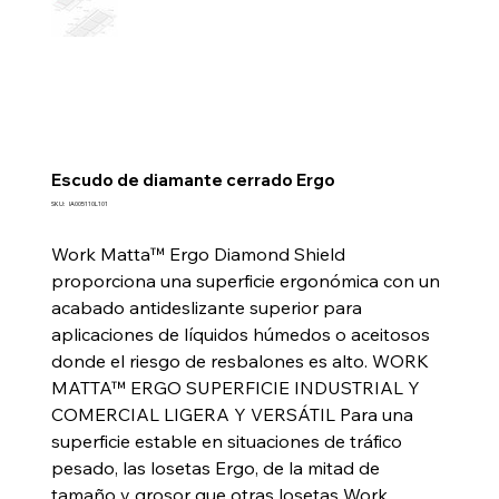
Escudo de diamante cerrado Ergo
SKU
SKU:
IA005110L101
IA005110L101
Work Matta™ Ergo Diamond Shield
proporciona una superficie ergonómica con un
acabado antideslizante superior para
aplicaciones de líquidos húmedos o aceitosos
donde el riesgo de resbalones es alto. WORK
MATTA™ ERGO SUPERFICIE INDUSTRIAL Y
COMERCIAL LIGERA Y VERSÁTIL Para una
superficie estable en situaciones de tráfico
pesado, las losetas Ergo, de la mitad de
tamaño y grosor que otras losetas Work