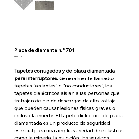
Placa de diamante n.° 701
SKU
SKU:
701
701
Tapetes corrugados y de placa diamantada
para interruptores.
Generalmente llamados
tapetes "aislantes" o "no conductores", los
tapetes dieléctricos aíslan a las personas que
trabajan de pie de descargas de alto voltaje
que pueden causar lesiones físicas graves o
incluso la muerte. El tapete dieléctrico de placa
diamantada es un producto de seguridad
esencial para una amplia variedad de industrias,
como la minería, la munición, los servicios