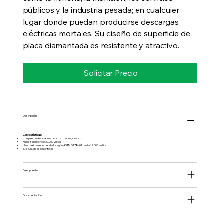
públicos y la industria pesada; en cualquier
lugar donde puedan producirse descargas
eléctricas mortales. Su diseño de superficie de
placa diamantada es resistente y atractivo.
Solicitar Precio
Descripción
Características:
Cumple con ANSI/ASTM D-178-01, Tipo II, Clase 2.
Rigidez dieléctrica: 30.000 voltios
Uso máximo recomendado según ASTM D178-01: hasta 17 000 voltios
1/4 pulg. de espesor total
Presupuesto
Documentación