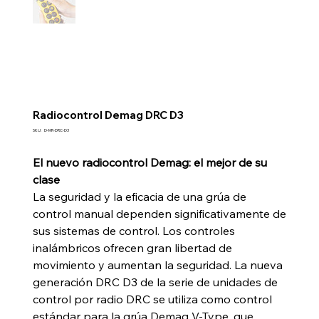
Radiocontrol Demag DRC D3
SKU
SKU:
D-MR-DRC-D3
D-
MR-
DRC-
El nuevo radiocontrol Demag: el mejor de su
D3
clase
La seguridad y la eficacia de una grúa de
control manual dependen significativamente de
sus sistemas de control. Los controles
inalámbricos ofrecen gran libertad de
movimiento y aumentan la seguridad. La nueva
generación DRC D3 de la serie de unidades de
control por radio DRC se utiliza como control
estándar para la grúa Demag V-Type, que