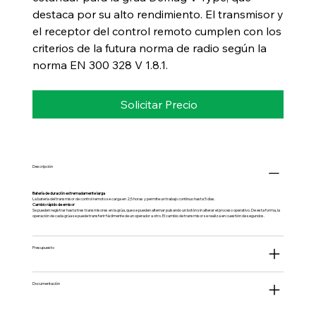
destaca por su alto rendimiento. El transmisor y
el receptor del control remoto cumplen con los
criterios de la futura norma de radio según la
norma EN 300 328 V 1.8.1.
Solicitar Precio
Descripción
Batería de duración extremadamente larga
La batería del transmisor de control remoto se carga en 2,5 horas y permite un trabajo continuo hasta 5 días.
Cambio rápido de emisor
Se pueden registrar hasta tres transmisores en la grúa, que se pueden alternar pulsando un botón sin alterar el proceso operativo. De esta forma, la
operación de cada grúa se puede transferir fácilmente de un operador a otro. El cambio de transmisor se realiza en cuestión de segundos.
Presupuesto
Documentación