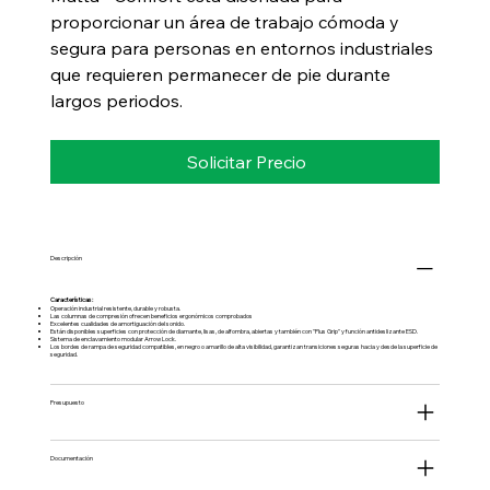
proporcionar un área de trabajo cómoda y
segura para personas en entornos industriales
que requieren permanecer de pie durante
largos periodos.
Solicitar Precio
Descripción
Características:
Operación industrial resistente, durable y robusta.
Las columnas de compresión ofrecen beneficios ergonómicos comprobados
Excelentes cualidades de amortiguación del sonido.
Están disponibles superficies con protección de diamante, lisas, de alfombra, abiertas y también con "Plus Grip" y función antideslizante ESD.
Sistema de enclavamiento modular Arrow Lock.
Los bordes de rampa de seguridad compatibles, en negro o amarillo de alta visibilidad, garantizan transiciones seguras hacia y desde la superficie de
seguridad.
Presupuesto
Documentación