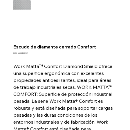
Escudo de diamante cerrado Comfort
SKU
SKU:
IA003103E101
IA003103E101
Work Matta™ Comfort Diamond Shield ofrece
una superficie ergonómica con excelentes
propiedades antideslizantes, ideal para áreas
de trabajo industriales secas. WORK MATTA™
COMFORT: Superficie de protección industrial
pesada. La serie Work Matta® Comfort es
robusta y está diseñada para soportar cargas
pesadas y las duras condiciones de los
entornos industriales y de fabricación. Work
Matta® Comfort está diseñada para