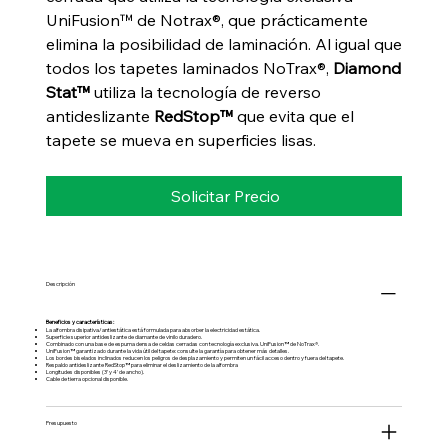
UniFusion™ de Notrax®, que prácticamente
elimina la posibilidad de laminación. Al igual que
todos los tapetes laminados NoTrax®,
Diamond
Stat™
utiliza la tecnología de reverso
antideslizante
RedStop™
que evita que el
tapete se mueva en superficies lisas.
Solicitar Precio
Descripción
Beneficios y características:
La alfombra disipativa/antiestática está formulada para absorber la electricidad estática.
Superficie superior antideslizante de diamante de vinilo duradero.
Combinado con una base de espuma densa de celdas cerradas con tecnología exclusiva. UniFusion™ de NoTrax®.
UniFusion™ garantizado durante la vida útil del tapete: consulte la garantía para obtener más detalles.
Los bordes biselados inclinados reducen los peligros de desplazamiento y permiten un fácil acceso dentro y fuera del tapete.
Respaldo antideslizante RedStop™ para eliminar el deslizamiento de la alfombra
Longitudes disponibles (3' y 4' de ancho).
Cable de tierra opcional disponible.
Presupuesto