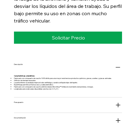
desviar los líquidos del área de trabajo. Su perfil
bajo permite su uso en zonas con mucho
tráfico vehicular.
Solicitar Precio
Descripción
Características y beneficios:
Fabricado con compuesto de caucho 100% nitrilo para una mayor resistencia a productos químicos, grasas, aceites y grasas animales.
Orificios de drenaje ranurados
La parte inferior acanalada mejora el valor antifatiga y canaliza el líquido lejos del tapete.
El perfil bajo permite un fácil acceso y salida del tráfico.
Fabricado con compuesto de caucho antimicrobiano MicroStop™: inhibe el crecimiento de bacterias y hongos.
Longitudes personalizadas disponibles (anchos de 2', 3' y 4')
Presupuesto
Documentación