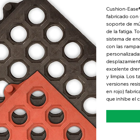
Cushion-Ease® 
fabricado con
soporte de múl
de la fatiga. 
sistema de en
con las rampa
personalizadas
desplazamiento
excelente dren
y limpia. Los 
versiones resi
en rojo) fabr
que inhibe el 