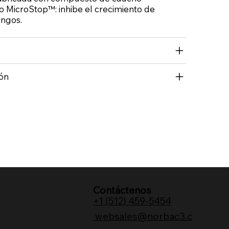
o MicroStop™: inhibe el crecimiento de
ongos.
ón
Contáctenos
+1 (512) 459-5454
websales@norbac3.c