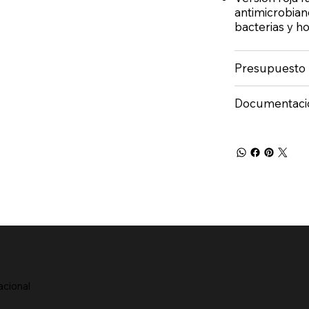
antimicrobian
bacterias y h
Presupuesto
Documentaci
acional