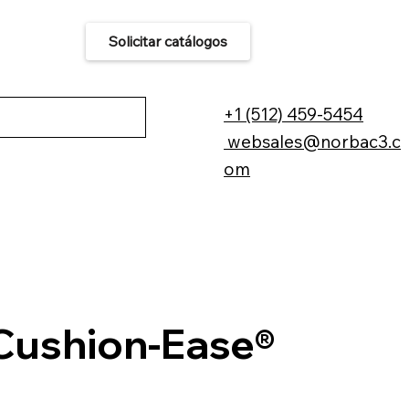
Solicitar catálogos
áctenos
+1 (512) 459-5454
websales@norbac3.c
om
Cushion-Ease®