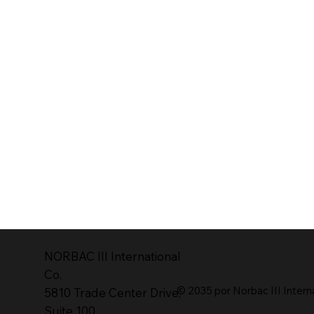
NORBAC lll International
Co.
© 2035 por Norbac III Intern
5810 Trade Center Drive,
Suite 100