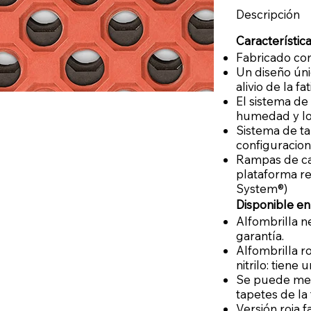
Descripción
Característica
Fabricado co
Un diseño úni
alivio de la f
El sistema de
humedad y los
Sistema de ta
configuracion
Rampas de cau
plataforma r
System®)
Disponible en
Alfombrilla ne
garantía.
Alfombrilla r
nitrilo: tiene
Se puede mez
tapetes de la
Versión roja