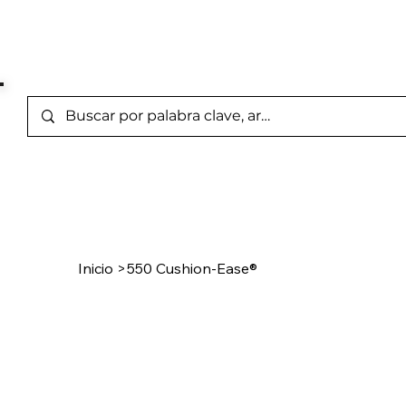
Marcas Representada
Inicio
/
Product Page
Inicio
>
550 Cushion-Ease®