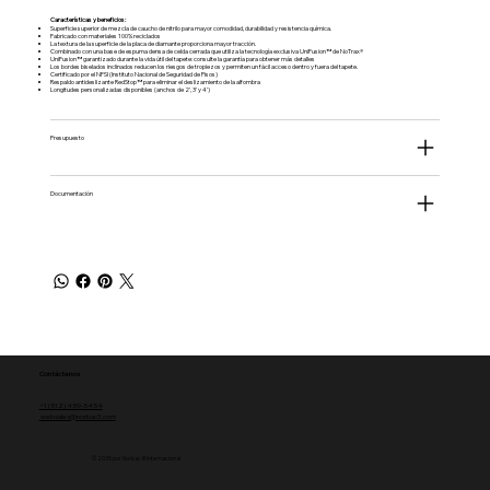
Características y beneficios:
Superficie superior de mezcla de caucho de nitrilo para mayor comodidad, durabilidad y resistencia química.
Fabricado con materiales 100% reciclados
La textura de la superficie de la placa de diamante proporciona mayor tracción.
Combinado con una base de espuma densa de celda cerrada que utiliza la tecnología exclusiva UniFusion™ de NoTrax®
UniFusion™ garantizado durante la vida útil del tapete: consulte la garantía para obtener más detalles
Los bordes biselados inclinados reducen los riesgos de tropiezos y permiten un fácil acceso dentro y fuera del tapete.
Certificado por el NFSI (Instituto Nacional de Seguridad de Pisos)
Respaldo antideslizante RedStop™ para eliminar el deslizamiento de la alfombra
Longitudes personalizadas disponibles (anchos de 2', 3' y 4')
Presupuesto
Documentación
Contáctenos
+1 (512) 459-5454
websales@norbac3.com
© 2035 por Norbac III Internacional