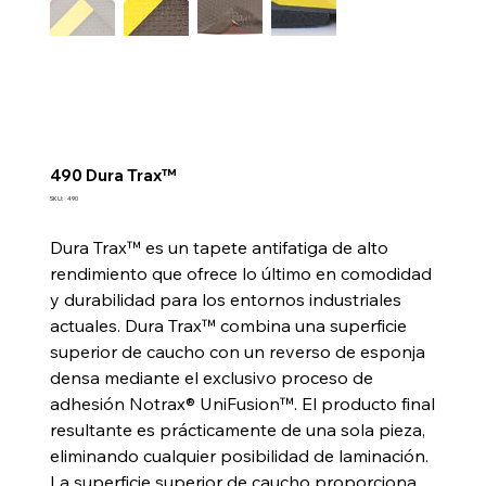
490 Dura Trax™
SKU
SKU:
490
490
Dura Trax™ es un tapete antifatiga de alto
rendimiento que ofrece lo último en comodidad
y durabilidad para los entornos industriales
actuales. Dura Trax™ combina una superficie
superior de caucho con un reverso de esponja
densa mediante el exclusivo proceso de
adhesión Notrax® UniFusion™. El producto final
resultante es prácticamente de una sola pieza,
eliminando cualquier posibilidad de laminación.
La superficie superior de caucho proporciona