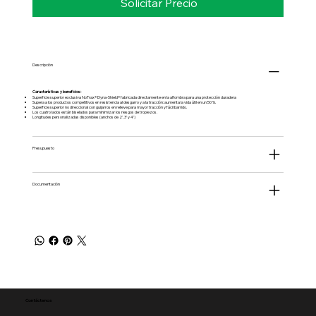
Solicitar Precio
Descripción
Características y beneficios:
Superficie superior exclusiva NoTrax® Dyna-Shield® fabricada directamente en la alfombra para una protección duradera
Supera a los productos competitivos en resistencia al desgarro y a la tracción: aumenta la vida útil en un 50 %.
Superficie superior no direccional con guijarros en relieve para mayor tracción y fácil barrido.
Los cuatro lados están biselados para minimizar los riesgos de tropiezos.
Longitudes personalizadas disponibles (anchos de 2', 3' y 4')
Presupuesto
Documentación
Contáctenos