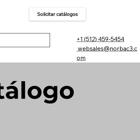
Solicitar catálogos
áctenos
+1 (512) 459-5454
websales@norbac3.c
om
tálogo