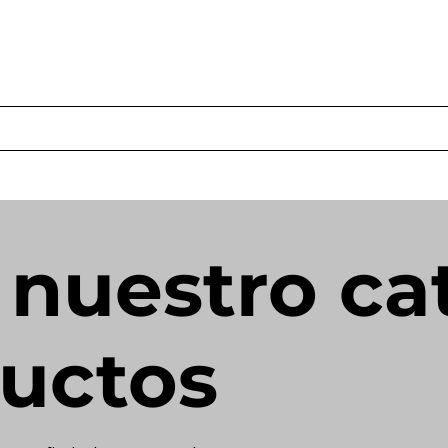
s
Productos
Casos Prácticos
Acerca de Norbac
Cont
 nuestro ca
uctos