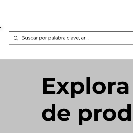
Marcas Representada
Inicio
/
Category Page
Explora
de prod